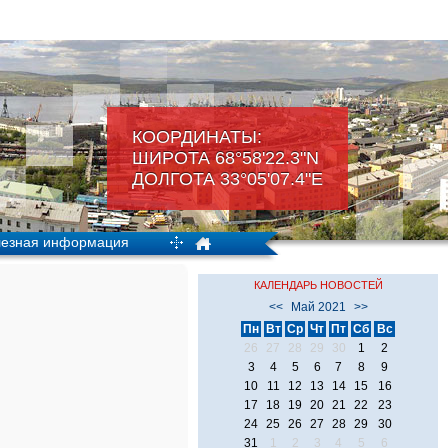
КООРДИНАТЫ:
ШИРОТА 68°58'22.3"N
ДОЛГОТА 33°05'07.4"Е
езная информация
КАЛЕНДАРЬ НОВОСТЕЙ
<<
Май 2021
>>
Пн
Вт
Ср
Чт
Пт
Сб
Вс
26
27
28
29
30
1
2
3
4
5
6
7
8
9
10
11
12
13
14
15
16
17
18
19
20
21
22
23
24
25
26
27
28
29
30
31
1
2
3
4
5
6