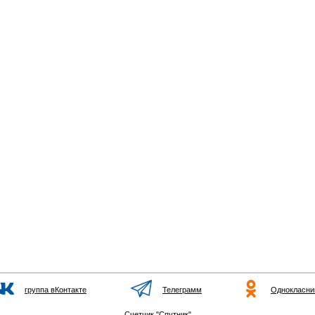
группа вКонтакте
Телеграмм
Однокласни
Счетчик "Спутник"