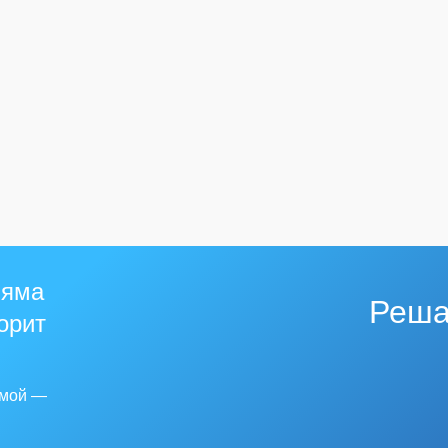
 яма
Реша
горит
емой —