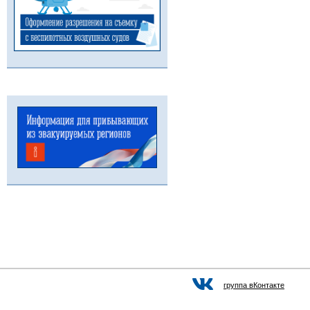
группа вКонтакте