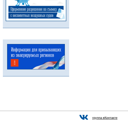
группа вКонтакте