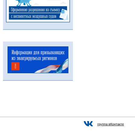
группа вКонтакте