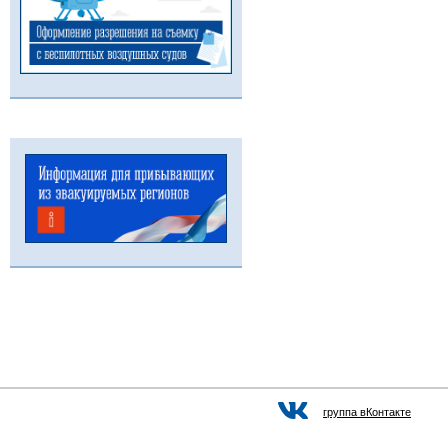
группа вКонтакте