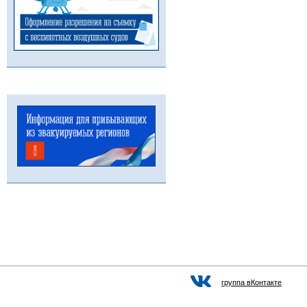
группа вКонтакте