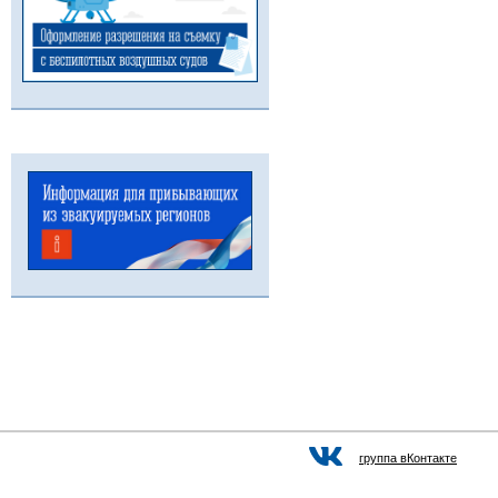
группа вКонтакте