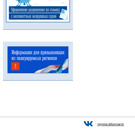
группа вКонтакте