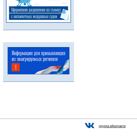
группа вКонтакте