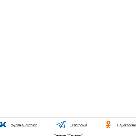
группа вКонтакте
Телеграмм
Однокласни
Счетчик "Спутник"