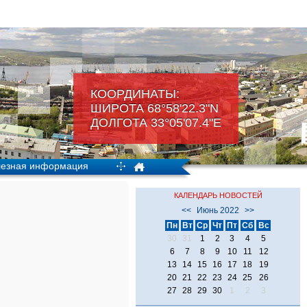
КООРДИНАТЫ:
ШИРОТА 68°58'22.3"N
ДОЛГОТА 33°05'07.4"Е
езная информация
КАЛЕНДАРЬ НОВОСТЕЙ
<<
Июнь 2022
>>
Пн
Вт
Ср
Чт
Пт
Сб
Вс
30
31
1
2
3
4
5
6
7
8
9
10
11
12
13
14
15
16
17
18
19
20
21
22
23
24
25
26
27
28
29
30
1
2
3