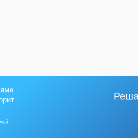
 яма
Реша
горит
емой —