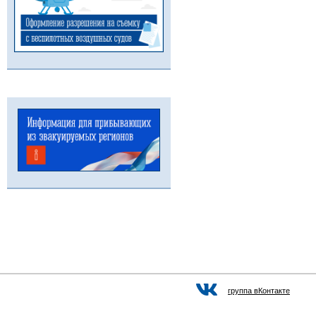
группа вКонтакте