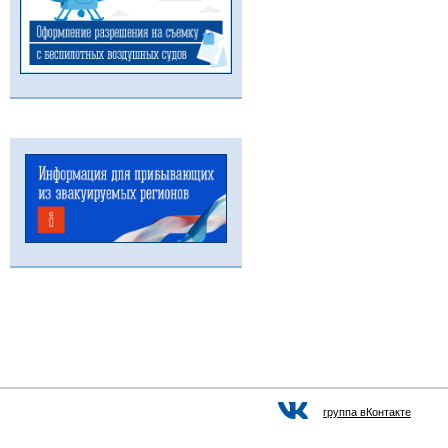
группа вКонтакте