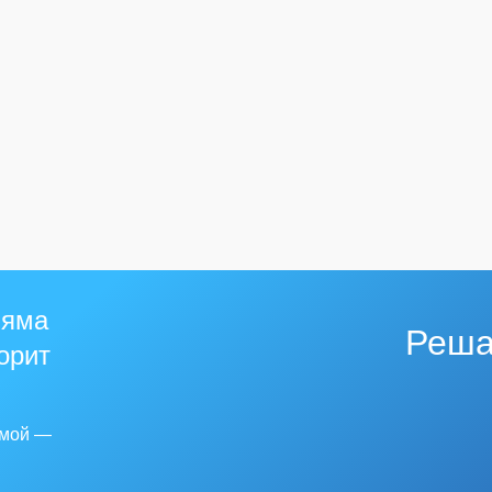
 яма
Реша
горит
емой —