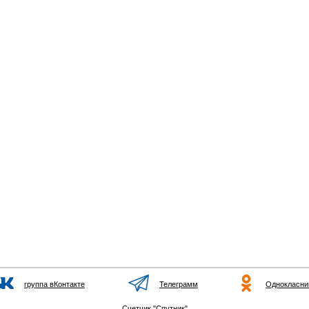
группа вКонтакте
Телеграмм
Однокласни
Счетчик "Спутник"