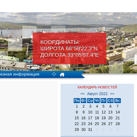
КООРДИНАТЫ:
ШИРОТА 68°58'22.3"N
ДОЛГОТА 33°05'07.4"Е
езная информация
КАЛЕНДАРЬ НОВОСТЕЙ
<<
Август 2022
>>
Пн
Вт
Ср
Чт
Пт
Сб
Вс
1
2
3
4
5
6
7
8
9
10
11
12
13
14
15
16
17
18
19
20
21
22
23
24
25
26
27
28
29
30
31
1
2
3
4