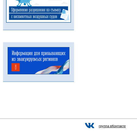
группа вКонтакте