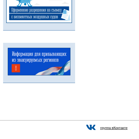
группа вКонтакте