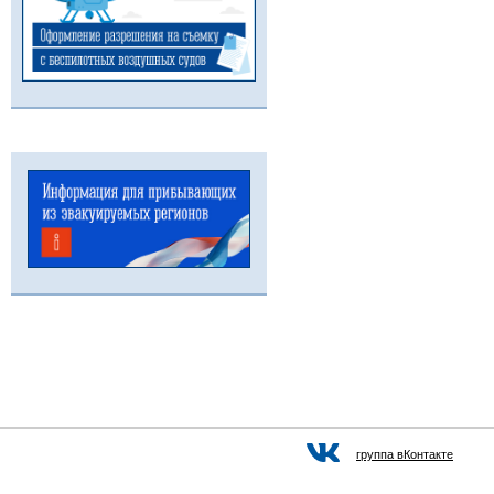
группа вКонтакте