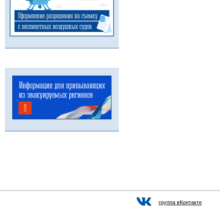
группа вКонтакте