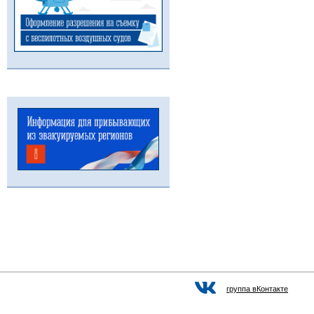
группа вКонтакте