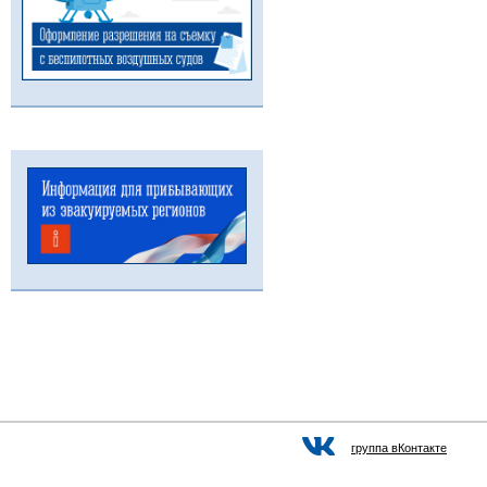
группа вКонтакте