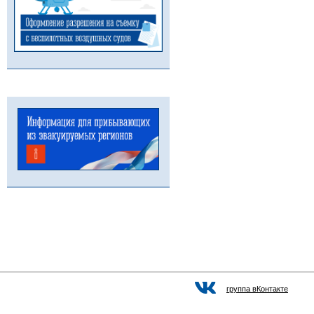
группа вКонтакте