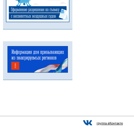
группа вКонтакте