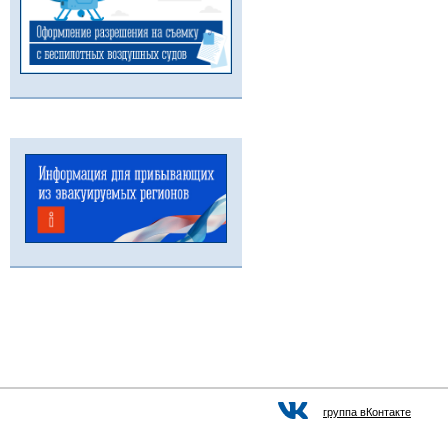
группа вКонтакте