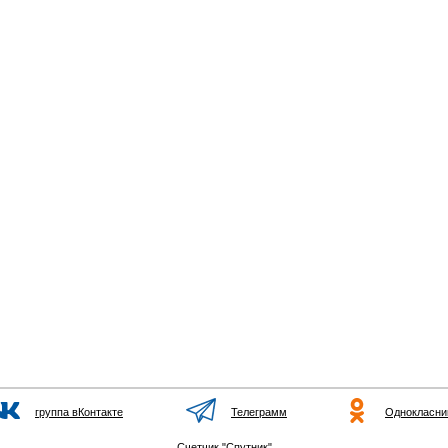
группа вКонтакте
Телеграмм
Однокласни
Счетчик "Спутник"