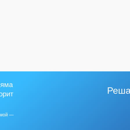
 яма
Реша
горит
емой —