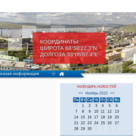
КООРДИНАТЫ:
ШИРОТА 68°58'22.3"N
ДОЛГОТА 33°05'07.4"Е
езная информация
КАЛЕНДАРЬ НОВОСТЕЙ
<<
Ноябрь 2022
>>
Пн
Вт
Ср
Чт
Пт
Сб
Вс
31
1
2
3
4
5
6
7
8
9
10
11
12
13
14
15
16
17
18
19
20
21
22
23
24
25
26
27
28
29
30
1
2
3
4