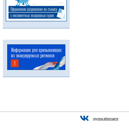
группа вКонтакте