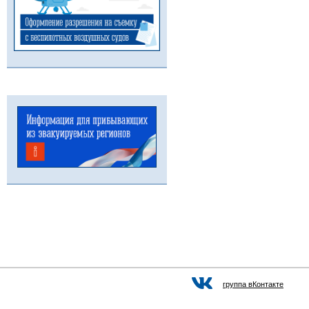
группа вКонтакте