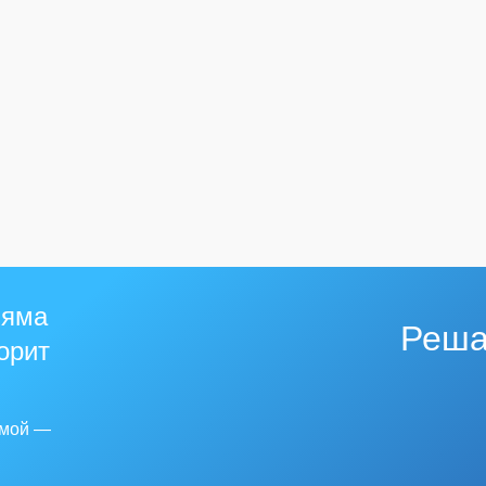
 яма
Реша
горит
емой —