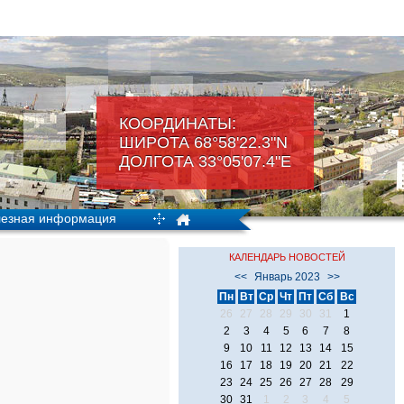
КООРДИНАТЫ:
ШИРОТА 68°58'22.3"N
ДОЛГОТА 33°05'07.4"Е
езная информация
КАЛЕНДАРЬ НОВОСТЕЙ
<<
Январь 2023
>>
Пн
Вт
Ср
Чт
Пт
Сб
Вс
26
27
28
29
30
31
1
2
3
4
5
6
7
8
9
10
11
12
13
14
15
16
17
18
19
20
21
22
23
24
25
26
27
28
29
30
31
1
2
3
4
5