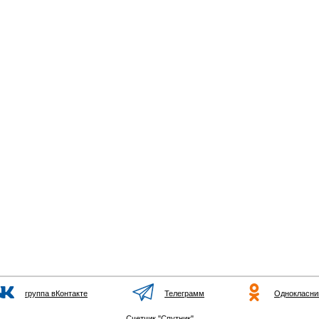
группа вКонтакте
Телеграмм
Однокласни
Счетчик "Спутник"