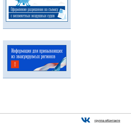
группа вКонтакте