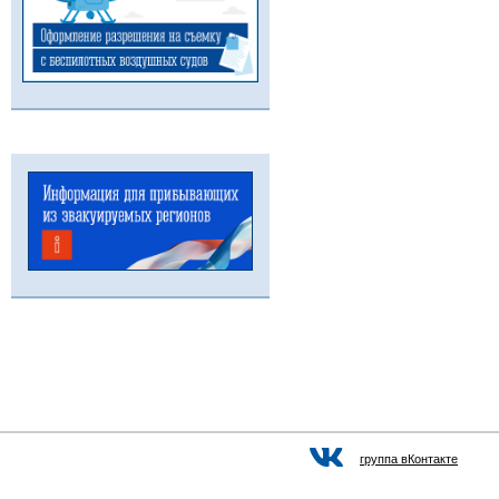
группа вКонтакте