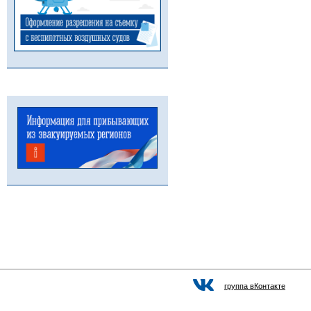
группа вКонтакте