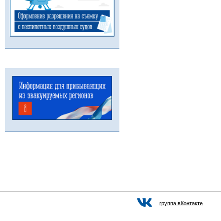
группа вКонтакте