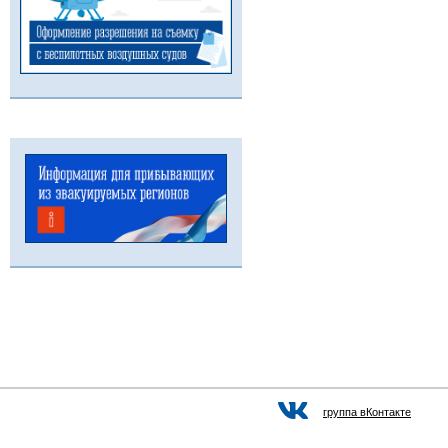
группа вКонтакте