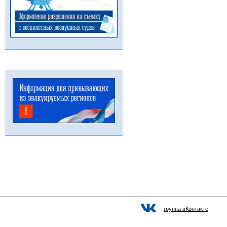
группа вКонтакте