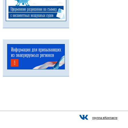
группа вКонтакте