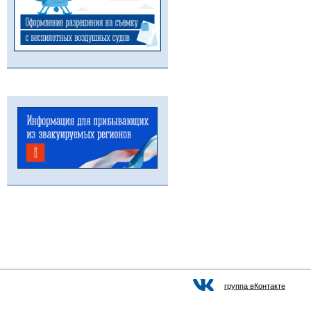
группа вКонтакте