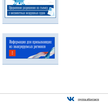
группа вКонтакте