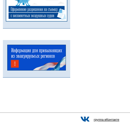
группа вКонтакте