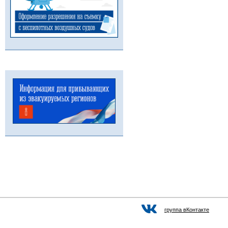
группа вКонтакте