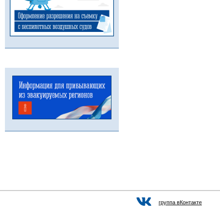
группа вКонтакте