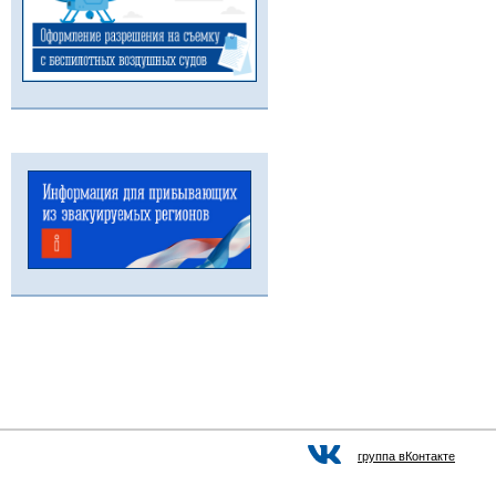
группа вКонтакте