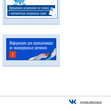
группа вКонтакте