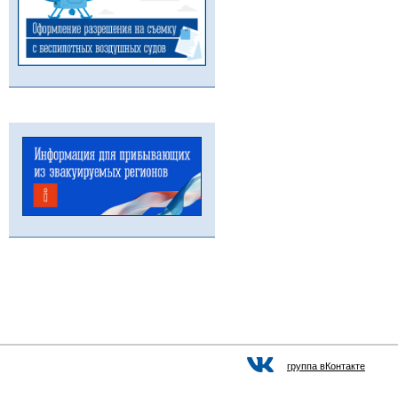
группа вКонтакте