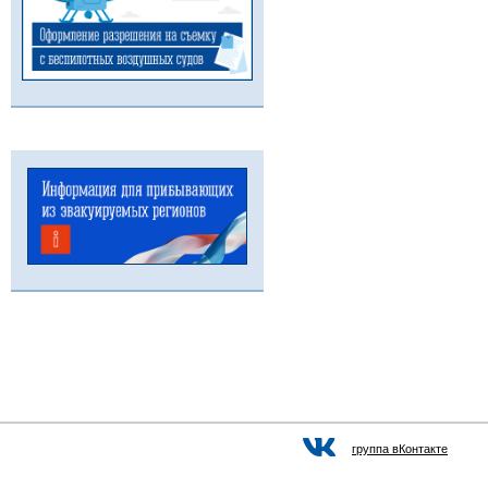
группа вКонтакте