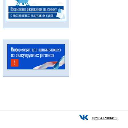
группа вКонтакте