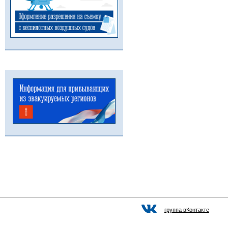
группа вКонтакте