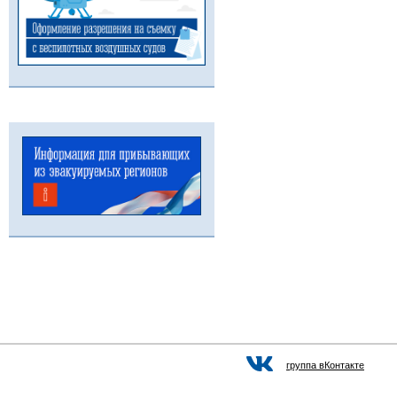
группа вКонтакте