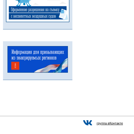
группа вКонтакте