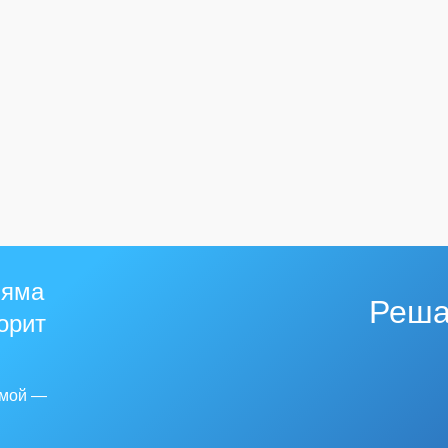
 яма
Реша
горит
емой —