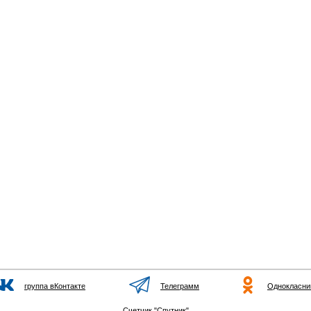
группа вКонтакте
Телеграмм
Однокласни
Счетчик "Спутник"