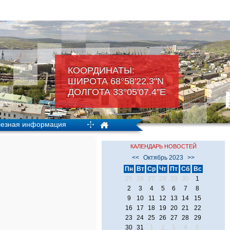
КООРДИНАТЫ:
ШИРОТА 68°58'22.3"N
ДОЛГОТА 33°05'07.4"Е
езная информация
КАЛЕНДАРЬ НОВОСТЕЙ
<<
Октябрь 2023
>>
Пн
Вт
Ср
Чт
Пт
Сб
Вс
25
26
27
28
29
30
1
2
3
4
5
6
7
8
9
10
11
12
13
14
15
16
17
18
19
20
21
22
23
24
25
26
27
28
29
30
31
1
2
3
4
5