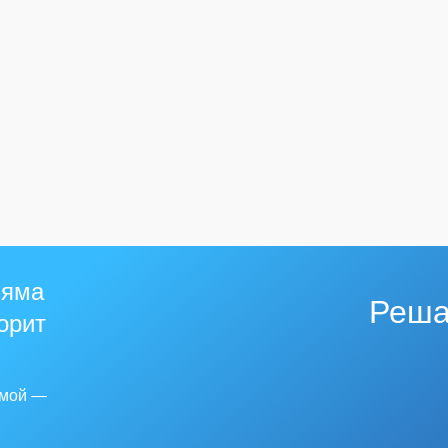
 яма
Реша
горит
емой —