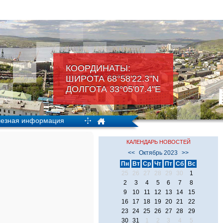
КООРДИНАТЫ:
ШИРОТА 68°58'22.3"N
ДОЛГОТА 33°05'07.4"Е
езная информация
КАЛЕНДАРЬ НОВОСТЕЙ
<<
Октябрь 2023
>>
Пн
Вт
Ср
Чт
Пт
Сб
Вс
25
26
27
28
29
30
1
2
3
4
5
6
7
8
9
10
11
12
13
14
15
16
17
18
19
20
21
22
23
24
25
26
27
28
29
30
31
1
2
3
4
5