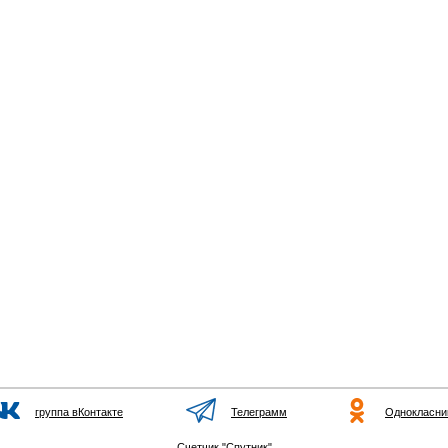
группа вКонтакте
Телеграмм
Однокласни
Счетчик "Спутник"