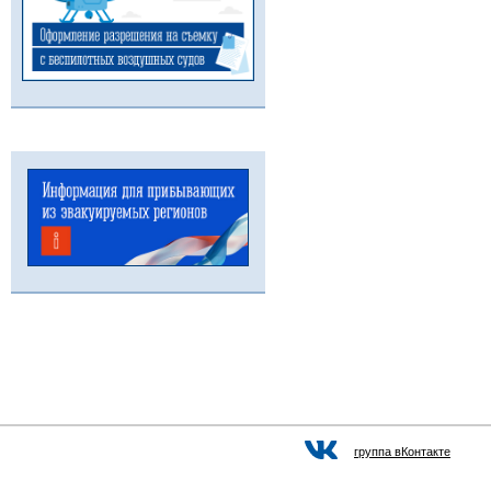
группа вКонтакте