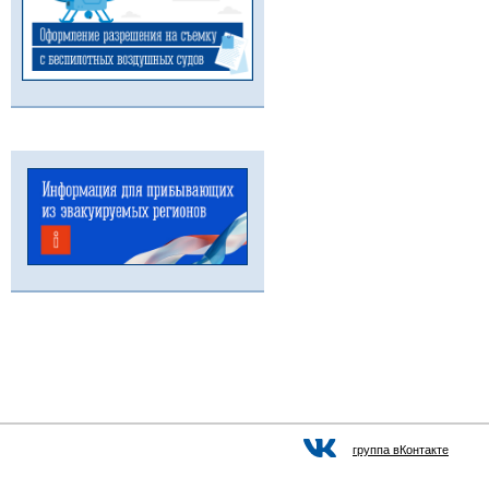
группа вКонтакте